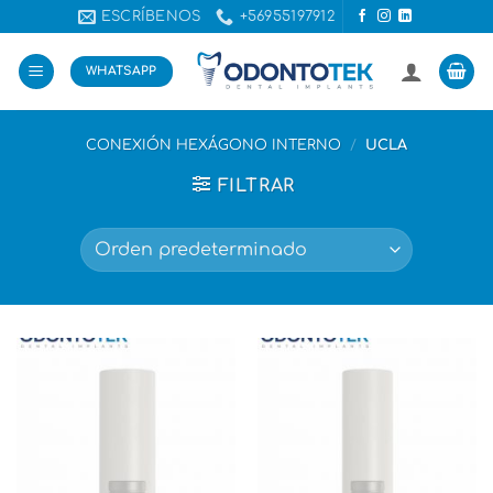
Saltar
ESCRÍBENOS
+56955197912
al
contenido
WHATSAPP
CONEXIÓN HEXÁGONO INTERNO
/
UCLA
FILTRAR