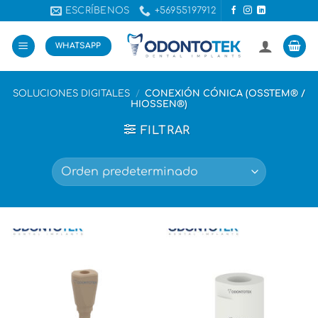
Saltar
ESCRÍBENOS
+56955197912
al
contenido
WHATSAPP
SOLUCIONES DIGITALES
/
CONEXIÓN CÓNICA (OSSTEM® /
HIOSSEN®)
FILTRAR