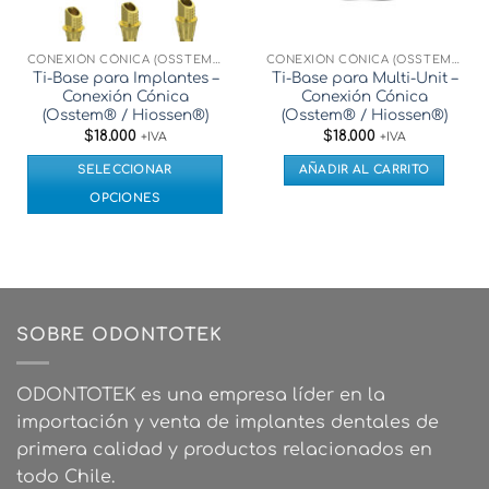
en
la
CONEXIÓN CÓNICA (OSSTEM® / HIOSSEN®)
CONEXIÓN CÓNICA (OSSTEM® / HIOSSEN®)
página
Ti-Base para Implantes –
Ti-Base para Multi-Unit –
de
Conexión Cónica
Conexión Cónica
producto
(Osstem® / Hiossen®)
(Osstem® / Hiossen®)
$
18.000
$
18.000
+IVA
+IVA
SELECCIONAR
AÑADIR AL CARRITO
OPCIONES
Este
producto
tiene
múltiples
variantes.
SOBRE ODONTOTEK
Las
opciones
se
ODONTOTEK es una empresa líder en la
pueden
importación y venta de implantes dentales de
elegir
primera calidad y productos relacionados en
en
todo Chile.
la