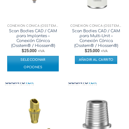
CONEXIÓN CÓNICA (OSSTEM® / HIOSSEN®)
CONEXIÓN CÓNICA (OSSTEM® / HIOSSEN®)
Scan Bodies CAD / CAM
Scan Bodies CAD / CAM
para Implantes –
para Multi-Unit –
Conexión Cónica
Conexión Cónica
(Osstem® / Hiossen®)
(Osstem® / Hiossen®)
$
25.000
$
25.000
+IVA
+IVA
SELECCIONAR
AÑADIR AL CARRITO
OPCIONES
Este
producto
tiene
múltiples
variantes.
Las
opciones
se
pueden
elegir