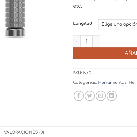
etc.
Longitud
Destornillador Hex. Manual
AÑA
SKU:
N/D
Categorías:
Herramientas
,
Her
VALORACIONES (0)