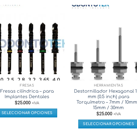
FRESAS
HERRAMIENTAS
Fresas cilíndrica – para
Destornillador Hexagonal 1
Implantes Dentales
mm (0.5 inch) para
Torquímetro – 7mm / 10mm
$
25.000
+IVA
15mm / 30mm
SELECCIONAR OPCIONES
$
25.000
+IVA
Este
SELECCIONAR OPCIONES
producto
Este
tiene