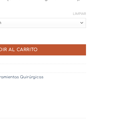
LIMPIAR
 1.25 mm (0.5) - 7mm / 10mm / 15mm / 30mm cantidad
DIR AL CARRITO
ramientas Quirúrgicas