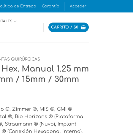
olítica de Entrega
Garantía
Acceder
ITALES
CARRITO /
$
0
NTAS QUIRÚRGICAS
r Hex. Manual 1.25 mm
10mm / 15mm / 30mm
o ®, Zimmer ®, MIS ®, GMI ®
ntal ®, Bio Horizons ® (Plataforma
x ®, Straumann ® (Nuvo), Implant
al ® (Conexión Hexagonal interna),