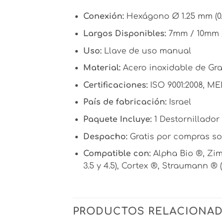
Conexión:
Hexágono Ø 1.25 mm (0.
Largos Disponibles:
7mm / 10mm 
Uso:
Llave de uso manual
Material:
Acero inoxidable de Gr
Certificaciones:
ISO 9001:2008, MED
País de fabricación:
Israel
Paquete Incluye:
1 Destornillado
Despacho:
Gratis por compras sob
Compatible con:
Alpha Bio ®, Zim
3.5 y 4.5), Cortex ®, Straumann ® 
PRODUCTOS RELACIONA