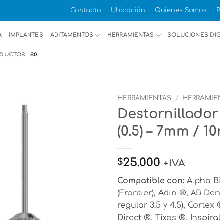
Contacto
Ubicación
Quienes Somos
P
A
IMPLANTES
ADITAMENTOS
HERRAMIENTAS
SOLUCIONES DIG
ODUCTOS
$0
HERRAMIENTAS
/
HERRAMIE
Destornillado
(0.5) – 7mm / 
25.000
$
+IVA
Compatible con:
Alpha Bi
(Frontier), Adin ®, AB De
regular 3.5 y 4.5), Corte
Direct ®, Tixos ®, Inspir