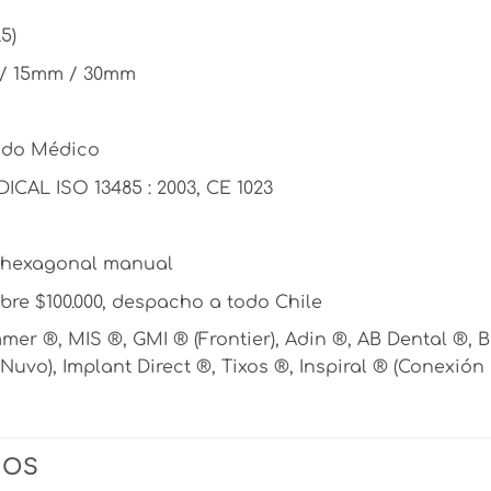
5)
/ 15mm / 30mm
ado Médico
ICAL ISO 13485 : 2003, CE 1023
r hexagonal manual
re $100.000, despacho a todo Chile
mer ®, MIS ®, GMI ® (Frontier), Adin ®, AB Dental ®, 
(Nuvo), Implant Direct ®, Tixos ®, Inspiral ® (Conexión
DOS