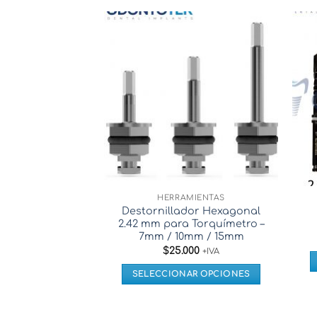
HERRAMIENTAS
Destornillador Hexagonal
2.42 mm para Torquímetro –
7mm / 10mm / 15mm
$
25.000
+IVA
SELECCIONAR OPCIONES
Este
producto