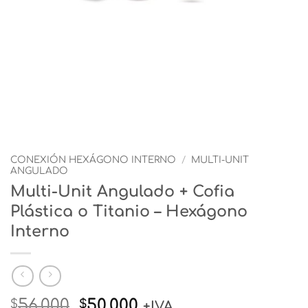
CONEXIÓN HEXÁGONO INTERNO
/
MULTI-UNIT
ANGULADO
Multi-Unit Angulado + Cofia
Plástica o Titanio – Hexágono
Interno
El
El
56.000
50.000
$
$
+IVA