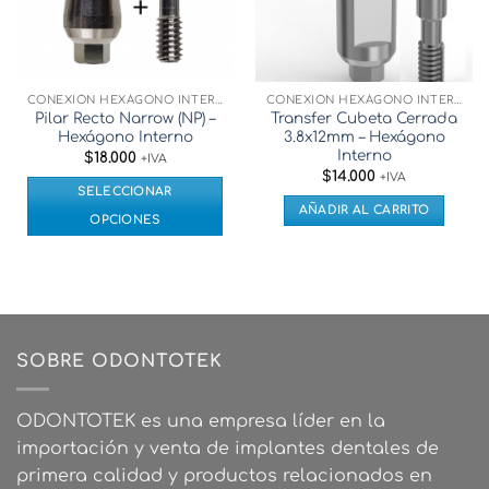
CONEXIÓN HEXÁGONO INTERNO
CONEXIÓN HEXÁGONO INTERNO
Pilar Recto Narrow (NP) –
Transfer Cubeta Cerrada
Hexágono Interno
3.8x12mm – Hexágono
Interno
$
18.000
+IVA
$
14.000
+IVA
SELECCIONAR
AÑADIR AL CARRITO
OPCIONES
Este
producto
tiene
múltiples
variantes.
SOBRE ODONTOTEK
Las
opciones
se
ODONTOTEK es una empresa líder en la
pueden
importación y venta de implantes dentales de
elegir
primera calidad y productos relacionados en
en