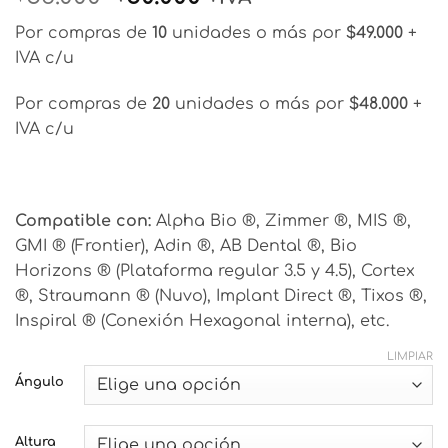
precio
precio
Por compras de
10
unidades o más por
$49.000
+
original
actual
IVA c/u
era:
es:
$56.000.
$50.000.
Por compras de
20
unidades o más por
$48.000
+
IVA c/u
Compatible con:
Alpha Bio ®, Zimmer ®, MIS ®,
GMI ® (Frontier), Adin ®, AB Dental ®, Bio
Horizons ® (Plataforma regular 3.5 y 4.5), Cortex
®, Straumann ® (Nuvo), Implant Direct ®, Tixos ®,
Inspiral ® (Conexión Hexagonal interna), etc.
LIMPIAR
Ángulo
Altura