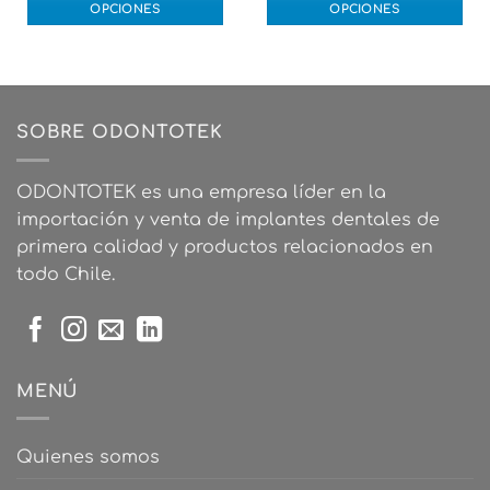
$27.000.
$22.000.
OPCIONES
OPCIONES
Este
Este
producto
producto
tiene
tiene
múltiples
múltiples
variantes.
variantes.
SOBRE ODONTOTEK
Las
Las
opciones
opciones
ODONTOTEK es una empresa líder en la
se
se
importación y venta de implantes dentales de
pueden
pueden
elegir
elegir
primera calidad y productos relacionados en
en
en
todo Chile.
la
la
página
página
de
de
producto
producto
MENÚ
Quienes somos