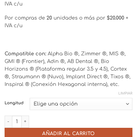
IVA c/u
Por compras de
20
unidades o más por
$20.000
+
IVA c/u
Compatible con:
Alpha Bio ®, Zimmer ®, MIS ®,
GMI ® (Frontier), Adin ®, AB Dental ®, Bio
Horizons ® (Plataforma regular 3.5 y 4.5), Cortex
®, Straumann ® (Nuvo), Implant Direct ®, Tixos ®,
Inspiral ® (Conexión Hexagonal interna), etc.
LIMPIAR
Longitud
Pilar Angulado 15° Standard - Hexágono interno cantida
AÑADIR AL CARRITO