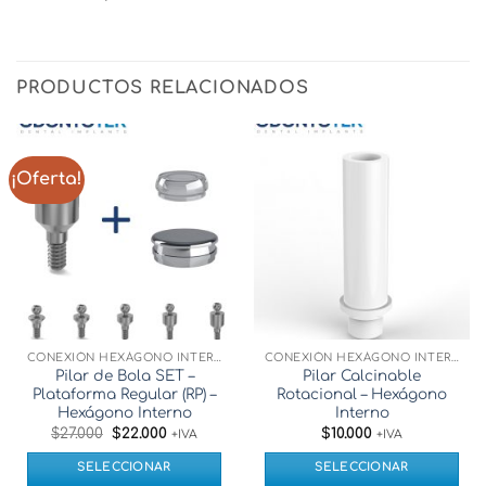
PRODUCTOS RELACIONADOS
¡Oferta!
CONEXIÓN HEXÁGONO INTERNO
CONEXIÓN HEXÁGONO INTERNO
Pilar de Bola SET –
Pilar Calcinable
Plataforma Regular (RP) –
Rotacional – Hexágono
Hexágono Interno
Interno
El
El
$
27.000
$
22.000
$
10.000
+IVA
+IVA
precio
precio
original
actual
SELECCIONAR
SELECCIONAR
era:
es: