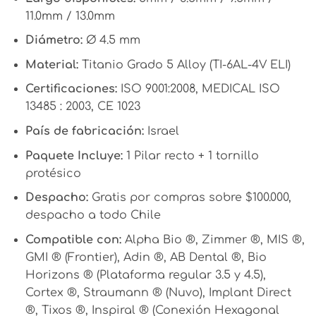
11.0mm / 13.0mm
Diámetro:
Ø 4.5 mm
Material:
Titanio Grado 5 Alloy (TI-6AL-4V ELI)
Certificaciones:
ISO 9001:2008, MEDICAL ISO
13485 : 2003, CE 1023
País de fabricación:
Israel
Paquete Incluye:
1 Pilar recto + 1 tornillo
protésico
Despacho:
Gratis por compras sobre $100.000,
despacho a todo Chile
Compatible con:
Alpha Bio ®, Zimmer ®, MIS ®,
GMI ® (Frontier), Adin ®, AB Dental ®, Bio
Horizons ® (Plataforma regular 3.5 y 4.5),
Cortex ®, Straumann ® (Nuvo), Implant Direct
®, Tixos ®, Inspiral ® (Conexión Hexagonal