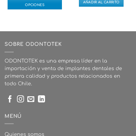
AÑADIR AL CARRITO
OPCIONES
Este
producto
tiene
múltiples
variantes.
SOBRE ODONTOTEK
Las
opciones
se
ODONTOTEK es una empresa líder en la
pueden
importación y venta de implantes dentales de
elegir
primera calidad y productos relacionados en
en
la
todo Chile.
página
de
producto
MENÚ
Quienes somos