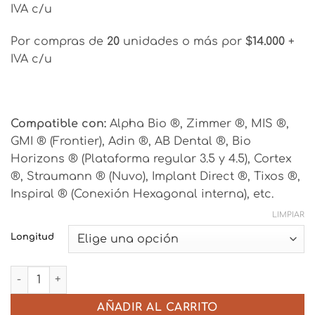
IVA c/u
Por compras de
20
unidades o más por
$14.000
+
IVA c/u
Compatible con:
Alpha Bio ®, Zimmer ®, MIS ®,
GMI ® (Frontier), Adin ®, AB Dental ®, Bio
Horizons ® (Plataforma regular 3.5 y 4.5), Cortex
®, Straumann ® (Nuvo), Implant Direct ®, Tixos ®,
Inspiral ® (Conexión Hexagonal interna), etc.
LIMPIAR
Longitud
Pilar Recto Standard - Hexágono Interno cantidad
AÑADIR AL CARRITO