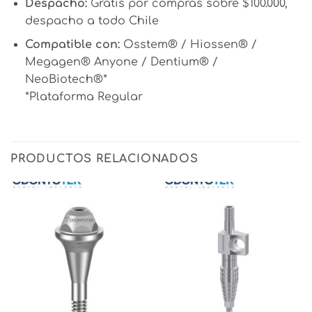
Despacho:
Gratis por compras sobre $100.000,
despacho a todo Chile
Compatible con:
Osstem® / Hiossen® /
Megagen® Anyone / Dentium® /
NeoBiotech®*
*Plataforma Regular
PRODUCTOS RELACIONADOS