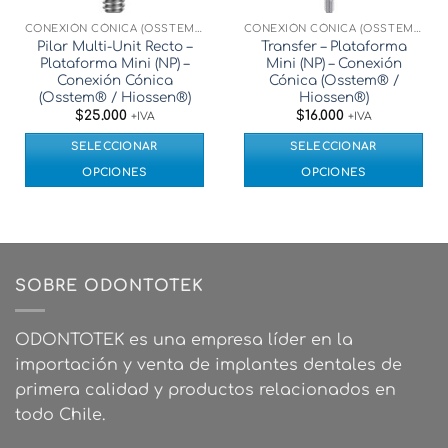
CONEXIÓN CÓNICA (OSSTEM® / HIOSSEN®)
CONEXIÓN CÓNICA (OSSTEM® / HIOSSEN®)
Pilar Multi-Unit Recto –
Transfer – Plataforma
Plataforma Mini (NP) –
Mini (NP) – Conexión
Conexión Cónica
Cónica (Osstem® /
(Osstem® / Hiossen®)
Hiossen®)
$
25.000
$
16.000
+IVA
+IVA
SELECCIONAR
SELECCIONAR
OPCIONES
OPCIONES
Este
Este
producto
producto
tiene
tiene
múltiples
múltiples
variantes.
variantes.
SOBRE ODONTOTEK
Las
Las
opciones
opciones
ODONTOTEK es una empresa líder en la
se
se
importación y venta de implantes dentales de
pueden
pueden
elegir
elegir
primera calidad y productos relacionados en
en
en
todo Chile.
la
la