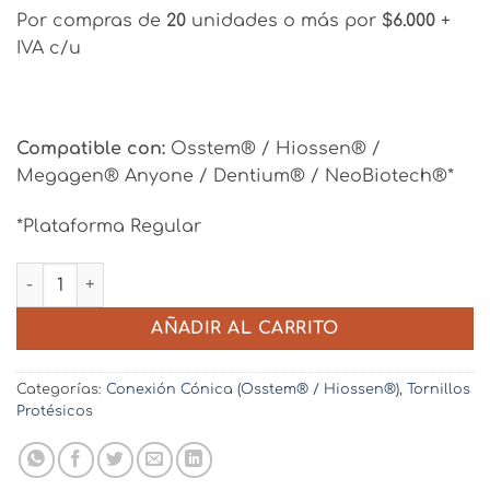
Por compras de
20
unidades o más por
$6.000
+
IVA c/u
Compatible con:
Osstem® / Hiossen® /
Megagen® Anyone / Dentium® / NeoBiotech®*
*Plataforma Regular
Tornillo Protésico - Plataforma Regular (RP) – Conexión 
AÑADIR AL CARRITO
Categorías:
Conexión Cónica (Osstem® / Hiossen®)
,
Tornillos
Protésicos