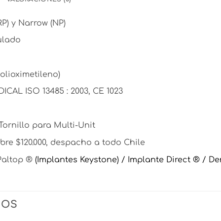
P) y Narrow (NP)
ulado
lioximetileno)
ICAL ISO 13485 : 2003, CE 1023
Tornillo para Multi-Unit
re $120.000, despacho a todo Chile
Paltop ®
(Implantes Keystone) /
Implante Direct ® /
De
DOS