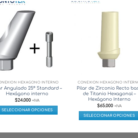
ONEXIÓN HEXÁGONO INTERNO
CONEXIÓN HEXÁGONO INTER
ar Angulado 25° Standard –
Pilar de Zirconio Recto ba
Hexágono interno
de Titanio Hexagonal –
Hexágono Interno
$
24.000
+IVA
$
65.000
+IVA
SELECCIONAR OPCIONES
SELECCIONAR OPCIONES
Este
Este
producto
producto
tiene
tiene