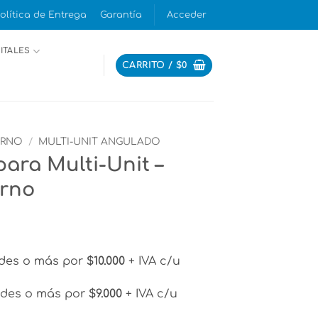
olítica de Entrega
Garantía
Acceder
ITALES
CARRITO /
$
0
ERNO
/
MULTI-UNIT ANGULADO
para Multi-Unit –
erno
des o más por
$10.000
+ IVA c/u
des o más por
$9.000
+ IVA c/u