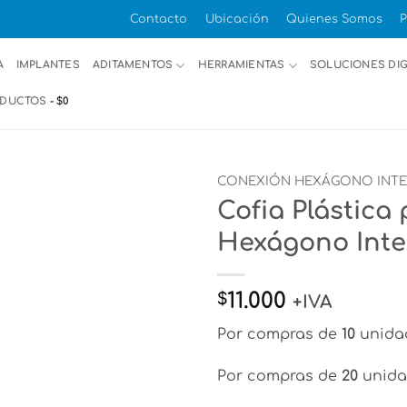
Contacto
Ubicación
Quienes Somos
P
A
IMPLANTES
ADITAMENTOS
HERRAMIENTAS
SOLUCIONES DIG
ODUCTOS
$0
CONEXIÓN HEXÁGONO INT
Cofia Plástica 
Hexágono Int
11.000
$
+IVA
Por compras de
10
unida
Por compras de
20
unida