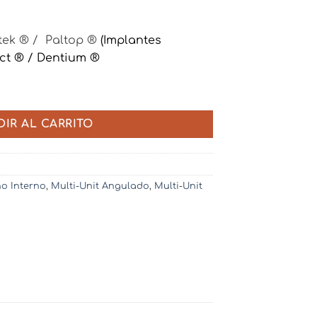
ek ® / Paltop ®
(Implantes
ect ® /
Dentium ®
nit - Hexágono Interno cantidad
DIR AL CARRITO
o Interno
,
Multi-Unit Angulado
,
Multi-Unit