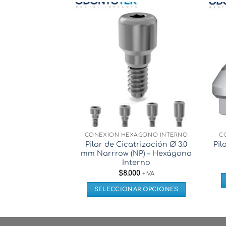
CONEXIÓN HEXÁGONO INTERNO
C
Pilar de Cicatrización Ø 3.0
Pil
mm Narrrow (NP) – Hexágono
Interno
$
8.000
+IVA
SELECCIONAR OPCIONES
Este
producto
tiene