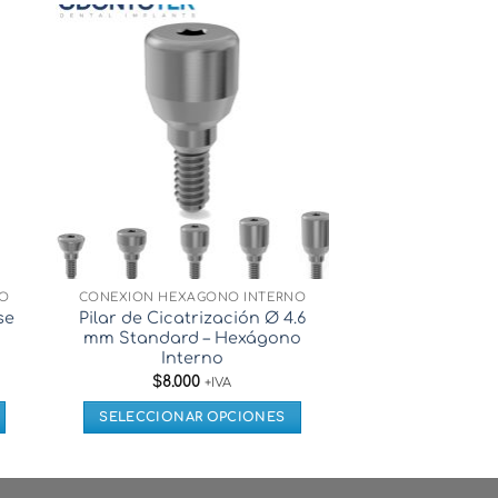
NO
CONEXIÓN HEXÁGONO INTERNO
ANÁLO
se
Pilar de Cicatrización Ø 4.6
Análogo Nar
mm Standard – Hexágono
Hexágono 
Interno
$
9.000
$
8.000
+IVA
AÑADIR AL
SELECCIONAR OPCIONES
Este
producto
tiene