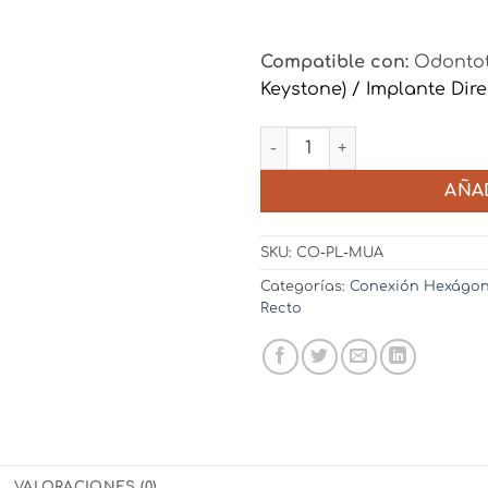
Compatible con:
Odontot
Keystone) /
Implante Dir
Cofia Plástica para Multi-U
AÑA
SKU:
CO-PL-MUA
Categorías:
Conexión Hexágon
Recto
VALORACIONES (0)