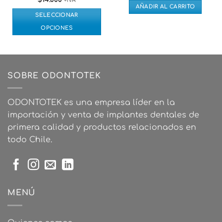
+IVA
AÑADIR AL CARRITO
SELECCIONAR
OPCIONES
Este
producto
tiene
múltiples
SOBRE ODONTOTEK
variantes.
Las
ODONTOTEK es una empresa líder en la
opciones
se
importación y venta de implantes dentales de
pueden
primera calidad y productos relacionados en
elegir
todo Chile.
en
la
página
de
producto
MENÚ