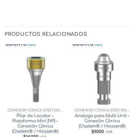
PRODUCTOS RELACIONADOS
CONEXIÓN CÓNICA (OSSTEM® / HIOSSEN®)
CONEXIÓN CÓNICA (OSSTEM® / HIOSSEN®)
Pilar de Locator –
Analogo para Multi-Unit –
Plataforma Mini (NP) –
Conexión Cónica
Conexión Cónica
(Osstem® / Hiossen®)
(Osstem® / Hiossen®)
$
9.000
+IVA
$
14.000