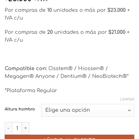
Por compras de
10
unidades o más por
$23.000
+
IVA c/u
Por compras de
20
unidades o más por
$21.000
+
IVA c/u
Compatible con:
Osstem® / Hiossen® /
Megagen® Anyone / Dentium® / NeoBiotech®*
*Plataforma Regular
LIMPIAR
Altura hombro
Pilar Angulado 15° con Hombro - Plataforma Mini (NP) –