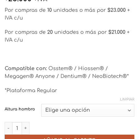
Por compras de
10
unidades o más por
$23.000
+
IVA c/u
Por compras de
20
unidades o más por
$21.000
+
IVA c/u
Compatible con:
Osstem® / Hiossen® /
Megagen® Anyone / Dentium® / NeoBiotech®*
*Plataforma Regular
LIMPIAR
Altura hombro
Pilar Angulado 25° con Hombro - Plataforma Regular (RP