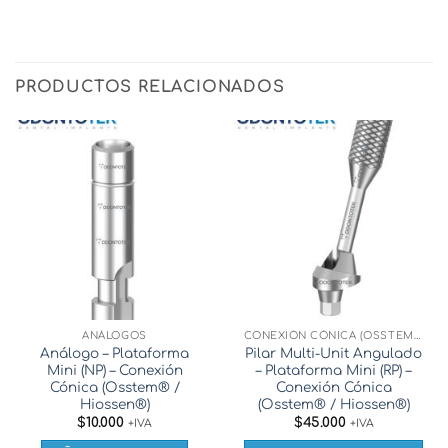
PRODUCTOS RELACIONADOS
ANÁLOGOS
CONEXIÓN CÓNICA (OSSTEM® / HIOSSEN®)
Análogo – Plataforma
Pilar Multi-Unit Angulado
Mini (NP) – Conexión
– Plataforma Mini (RP) –
Cónica (Osstem® /
Conexión Cónica
Hiossen®)
(Osstem® / Hiossen®)
$
10.000
$
45.000
+IVA
+IVA