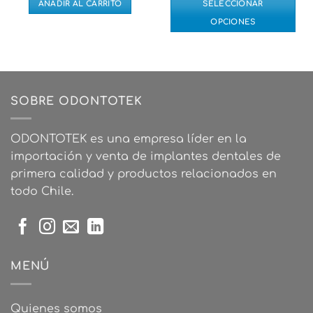
AÑADIR AL CARRITO
SELECCIONAR
OPCIONES
Este
producto
tiene
múltiples
variantes.
SOBRE ODONTOTEK
Las
opciones
ODONTOTEK es una empresa líder en la
se
importación y venta de implantes dentales de
pueden
elegir
primera calidad y productos relacionados en
en
todo Chile.
la
página
de
producto
MENÚ
Quienes somos