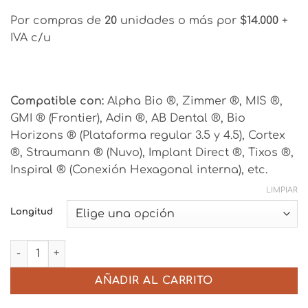
Por compras de
20
unidades o más por
$14.000
+
IVA c/u
Compatible con:
Alpha Bio ®, Zimmer ®, MIS ®,
GMI ® (Frontier), Adin ®, AB Dental ®, Bio
Horizons ® (Plataforma regular 3.5 y 4.5), Cortex
®, Straumann ® (Nuvo), Implant Direct ®, Tixos ®,
Inspiral ® (Conexión Hexagonal interna), etc.
LIMPIAR
Longitud
Pilar Recto Slim - Hexágono Interno cantidad
AÑADIR AL CARRITO