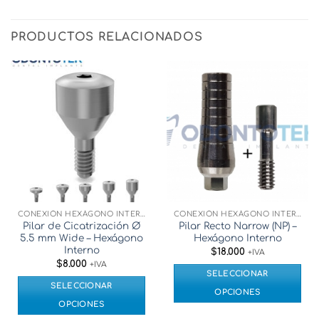
PRODUCTOS RELACIONADOS
CONEXIÓN HEXÁGONO INTERNO
CONEXIÓN HEXÁGONO INTERNO
Pilar de Cicatrización Ø
Pilar Recto Narrow (NP) –
5.5 mm Wide – Hexágono
Hexágono Interno
Interno
$
18.000
+IVA
$
8.000
+IVA
SELECCIONAR
SELECCIONAR
OPCIONES
OPCIONES
Este