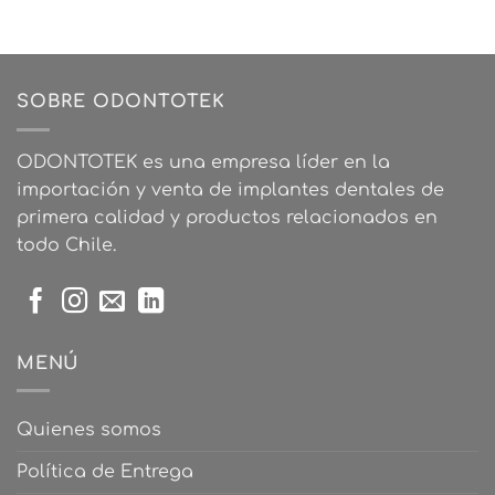
Este
producto
producto
tiene
tiene
múltiples
múltiples
variantes.
variantes.
SOBRE ODONTOTEK
Las
Las
opciones
opciones
se
ODONTOTEK es una empresa líder en la
se
pueden
importación y venta de implantes dentales de
pueden
elegir
elegir
primera calidad y productos relacionados en
en
en
la
todo Chile.
la
página
página
de
de
producto
producto
MENÚ
Quienes somos
Política de Entrega