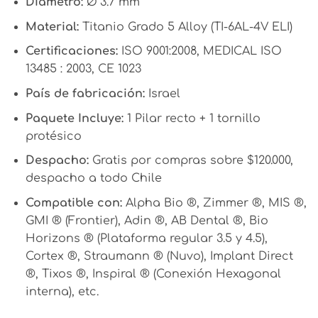
Diámetro:
Ø 3.7 mm
Material:
Titanio Grado 5 Alloy (TI-6AL-4V ELI)
Certificaciones:
ISO 9001:2008, MEDICAL ISO
13485 : 2003, CE 1023
País de fabricación:
Israel
Paquete Incluye:
1 Pilar recto + 1 tornillo
protésico
Despacho:
Gratis por compras sobre $120.000,
despacho a todo Chile
Compatible con:
Alpha Bio ®, Zimmer ®, MIS ®,
GMI ® (Frontier), Adin ®, AB Dental ®, Bio
Horizons ® (Plataforma regular 3.5 y 4.5),
Cortex ®, Straumann ® (Nuvo), Implant Direct
®, Tixos ®, Inspiral ® (Conexión Hexagonal
interna), etc.