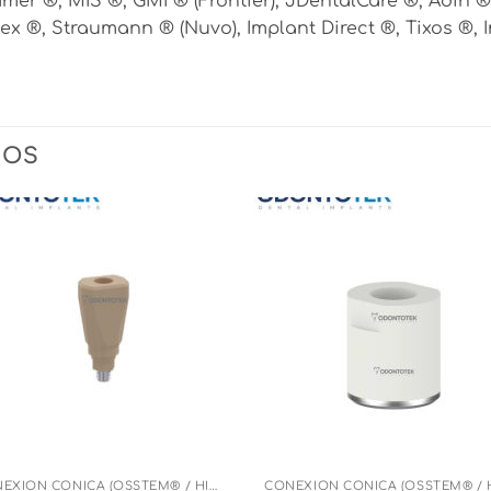
mer ®, MIS ®, GMI ® (Frontier), JDentalCare ®, Adin 
ortex ®, Straumann ® (Nuvo), Implant Direct ®, Tixos ®
DOS
CONEXIÓN CÓNICA (OSSTEM® / HIOSSEN®)