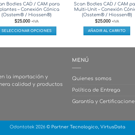
an Bodies CAD / CAM para
Scan Bodies CAD / CAM pa
plantes – Conexión Cónica
Multi-Unit – Conexión Cón
(Osstem® / Hiossen®)
(Osstem® / Hiossen®)
$
25.000
$
25.000
+IVA
+IVA
SELECCIONAR OPCIONES
AÑADIR AL CARRITO
Este
producto
tiene
múltiples
MENÚ
variantes.
Las
n la importación y
Quienes somos
opciones
mera calidad y productos
se
Política de Entrega
pueden
elegir
Garantía y Certificacione
en
la
página
Odontotek 2026 ©
Partner Tecnologico, VirtusData
de