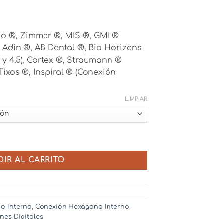
io ®, Zimmer ®, MIS ®, GMI ®
, Adin ®, AB Dental ®, Bio Horizons
 y 4.5), Cortex ®, Straumann ®
 Tixos ®, Inspiral ® (Conexión
LIMPIAR
Implantes - Hexágono Interno cantidad
DIR AL CARRITO
o Interno
,
Conexión Hexágono Interno
,
nes Digitales