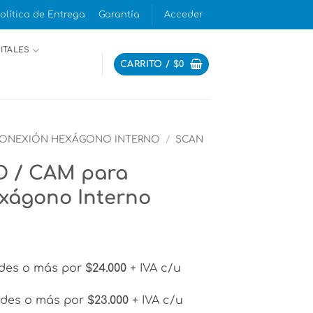
olítica de Entrega
Garantía
Acceder
ITALES
CARRITO /
$
0
ONEXIÓN HEXÁGONO INTERNO
/
SCAN
D / CAM para
exágono Interno
des o más por
$24.000
+ IVA c/u
des o más por
$23.000
+ IVA c/u