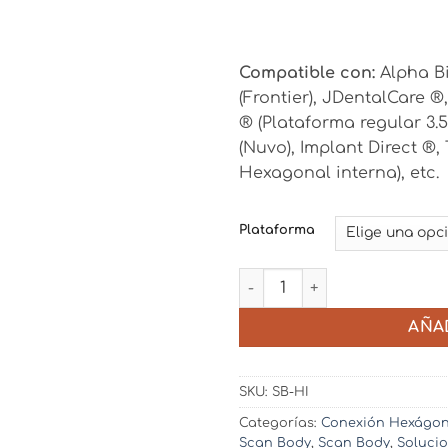
Compatible con:
Alpha B
(Frontier), JDentalCare ®
® (Plataforma regular 3.5
(Nuvo), Implant Direct ®,
Hexagonal interna), etc.
Plataforma
Scan Body CAD / CAM para 
AÑA
SKU:
SB-HI
Categorías:
Conexión Hexágon
Scan Body
,
Scan Body
,
Solucio