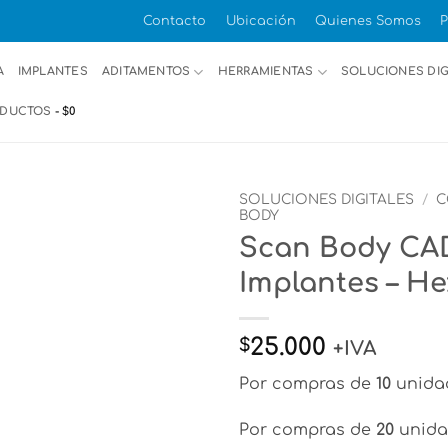
Contacto
Ubicación
Quienes Somos
P
A
IMPLANTES
ADITAMENTOS
HERRAMIENTAS
SOLUCIONES DIG
ODUCTOS
$0
SOLUCIONES DIGITALES
/
C
BODY
Scan Body CA
Implantes – H
25.000
$
+IVA
Por compras de
10
unida
Por compras de
20
unida