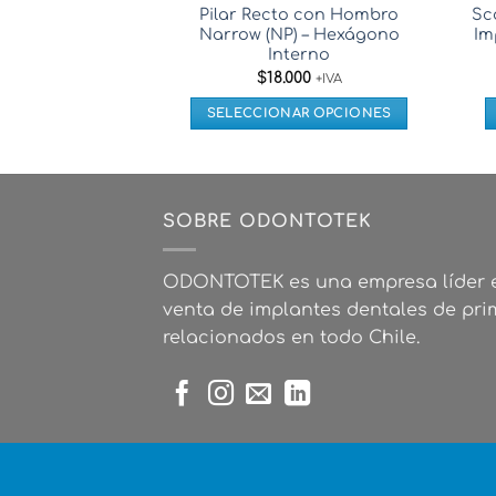
Pilar Recto con Hombro
Sc
Narrow (NP) – Hexágono
Im
Interno
$
18.000
+IVA
SELECCIONAR OPCIONES
Este
producto
tiene
múltiples
SOBRE ODONTOTEK
variantes.
Las
ODONTOTEK es una empresa líder e
opciones
venta de implantes dentales de pri
se
relacionados en todo Chile.
pueden
elegir
en
la
página
de