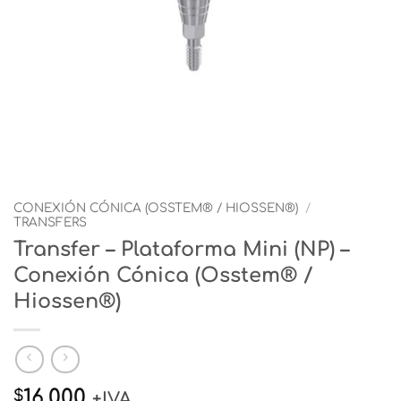
CONEXIÓN CÓNICA (OSSTEM® / HIOSSEN®)
/
TRANSFERS
Transfer – Plataforma Mini (NP) –
Conexión Cónica (Osstem® /
Hiossen®)
16.000
$
+IVA