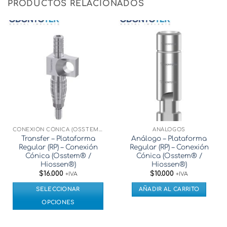
PRODUCTOS RELACIONADOS
CONEXIÓN CÓNICA (OSSTEM® / HIOSSEN®)
ANÁLOGOS
Transfer – Plataforma
Análogo – Plataforma
Regular (RP) – Conexión
Regular (RP) – Conexión
Cónica (Osstem® /
Cónica (Osstem® /
Hiossen®)
Hiossen®)
$
16.000
$
10.000
+IVA
+IVA
SELECCIONAR
AÑADIR AL CARRITO
OPCIONES
Este
producto