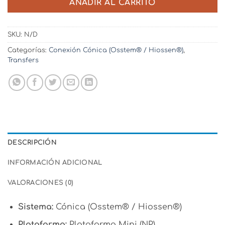
AÑADIR AL CARRITO
SKU:
N/D
Categorías:
Conexión Cónica (Osstem® / Hiossen®)
,
Transfers
DESCRIPCIÓN
INFORMACIÓN ADICIONAL
VALORACIONES (0)
Sistema:
Cónica (Osstem® / Hiossen®)
Plataforma:
Plataforma Mini (NP)