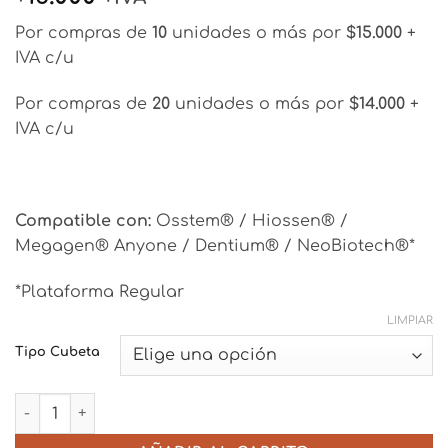
Por compras de
10
unidades o más por
$15.000
+
IVA c/u
Por compras de
20
unidades o más por
$14.000
+
IVA c/u
Compatible con:
Osstem® / Hiossen® /
Megagen® Anyone / Dentium® / NeoBiotech®*
*Plataforma Regular
LIMPIAR
Tipo Cubeta
Transfer - Plataforma Mini (NP) - Conexión Cónica (Osst