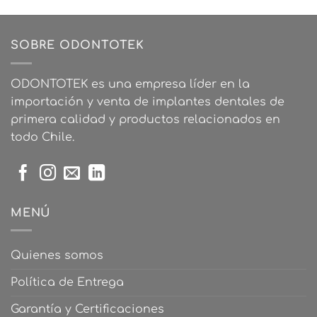
tiene
múltiples
variantes.
SOBRE ODONTOTEK
Las
opciones
ODONTOTEK es una empresa líder en la
se
importación y venta de implantes dentales de
pueden
elegir
primera calidad y productos relacionados en
en
todo Chile.
la
página
de
producto
MENÚ
Quienes somos
Política de Entrega
Garantía y Certificaciones